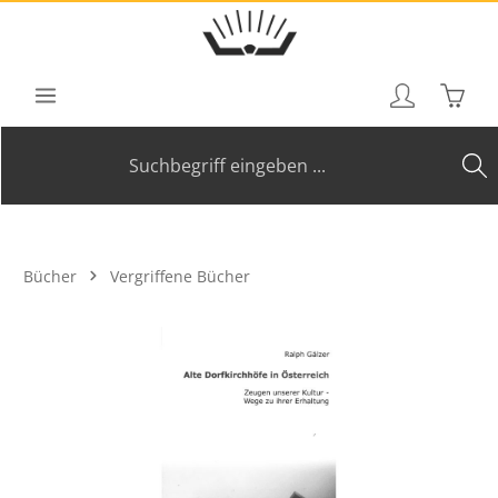
Zum Hauptinhalt springen
Waren
Bücher
Vergriffene Bücher
Bildergalerie überspringen