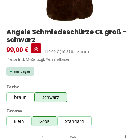
Angele Schmiedeschürze CL groß -
schwarz
Verkaufspreis:
%
99,00 €
Regulärer Preis:
119,00 €
(16.81% gespart)
Preise inkl. MwSt. zzgl. Versandkosten
am Lager
auswählen
Farbe
braun
schwarz
auswählen
Grösse
klein
Groß
Standard
Produkt Anzahl: Gib den gewünschten Wert ein ode