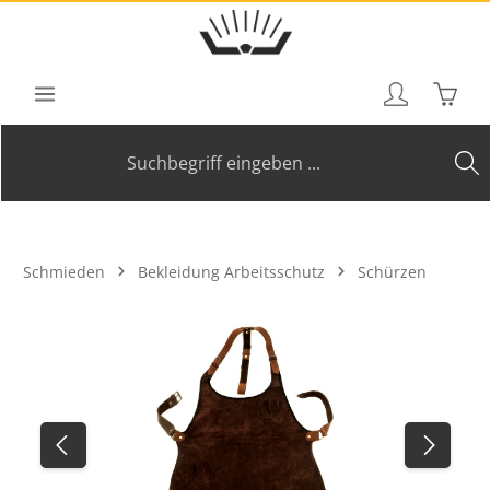
Zum Hauptinhalt springen
Waren
Schmieden
Bekleidung Arbeitsschutz
Schürzen
Bildergalerie überspringen