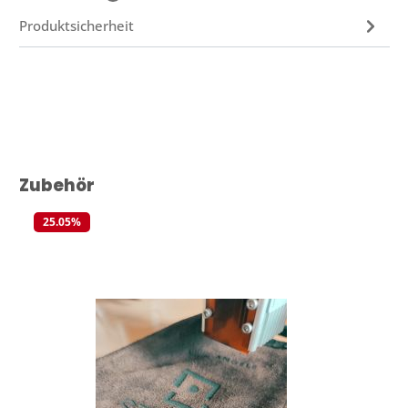
Produktsicherheit
Produktgalerie überspringen
Zubehör
25.05
%