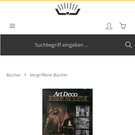
Zum Hauptinhalt springen
Waren
Bücher
Vergriffene Bücher
Bildergalerie überspringen