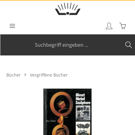
Zum Hauptinhalt springen
Waren
Bücher
Vergriffene Bücher
Bildergalerie überspringen