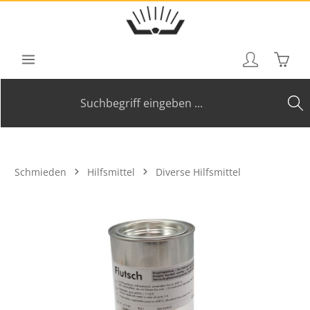
Zum Hauptinhalt springen
Waren
Schmieden
Hilfsmittel
Diverse Hilfsmittel
Bildergalerie überspringen