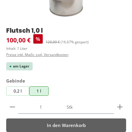
Flutsch 1,0 l
Verkaufspreis:
%
100,00 €
Regulärer Preis:
120,00 €
(16.67% gespart)
Inhalt:
1 Liter
Preise inkl. MwSt. zzgl. Versandkosten
am Lager
auswählen
Gebinde
0,2 l
1 l
Produkt Anzahl: Gib den gewünschten Wert ein ode
Stk
In den Warenkorb