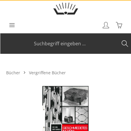
Zum Hauptinhalt springen
Waren
Bücher
Vergriffene Bücher
Bildergalerie überspringen