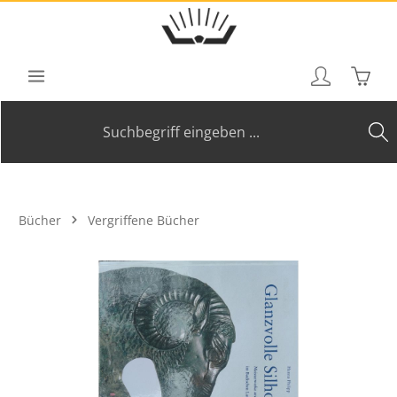
Zum Hauptinhalt springen
Waren
Bücher
Vergriffene Bücher
Bildergalerie überspringen