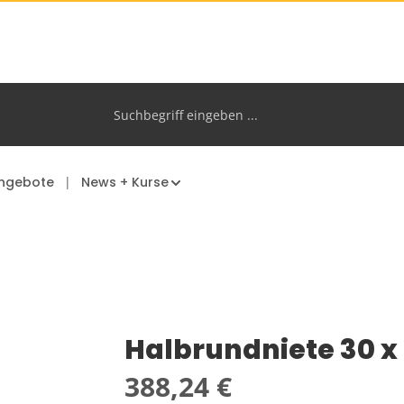
ngebote
News + Kurse
Halbrundniete 30 
Regulärer Preis:
388,24 €