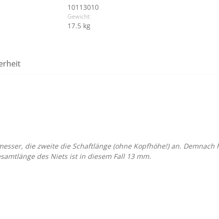
10113010
Gewicht:
17.5 kg
erheit
messer, die zweite die Schaftlänge (ohne Kopfhöhe!) an. Demnach h
amtlänge des Niets ist in diesem Fall 13 mm.