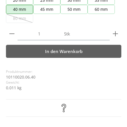
20 mm
25 mm
30 mm
35 mm
40 mm
45 mm
50 mm
60 mm
80 mm
(Diese Option ist zurzeit nicht verfügbar.)
Produkt Anzahl: Gib den gewünschten Wert ein ode
Stk
In den Warenkorb
Produktnummer:
10110020.06.40
Gewicht:
0.011 kg