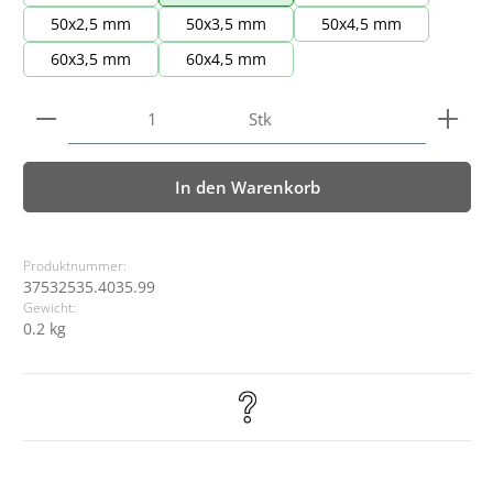
50x2,5 mm
50x3,5 mm
50x4,5 mm
60x3,5 mm
60x4,5 mm
Produkt Anzahl: Gib den gewünschten Wert ein ode
Stk
In den Warenkorb
Produktnummer:
37532535.4035.99
Gewicht:
0.2 kg