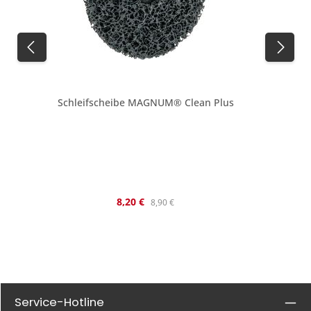
Schleifscheibe MAGNUM® Clean Plus
Verkaufspreis:
Regulärer Preis:
8,20 €
8,90 €
Service-Hotline