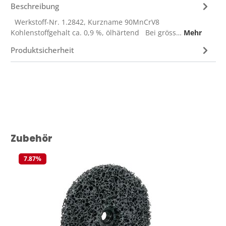
Beschreibung
Werkstoff-Nr. 1.2842, Kurzname 90MnCrV8
Kohlenstoffgehalt ca. 0,9 %, ölhärtend Bei gröss…
Mehr
Produktsicherheit
Produktgalerie überspringen
Zubehör
7.87
%