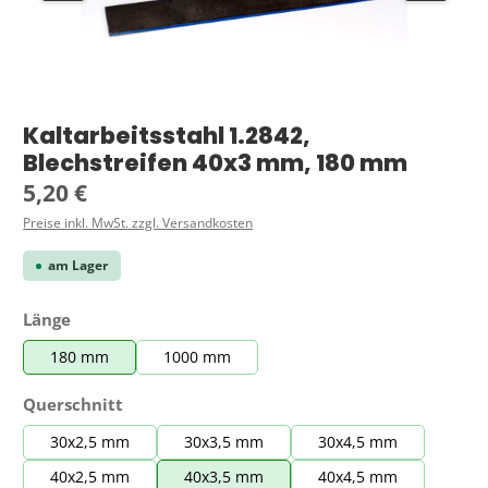
Kaltarbeitsstahl 1.2842,
Blechstreifen 40x3 mm, 180 mm
Regulärer Preis:
5,20 €
Preise inkl. MwSt. zzgl. Versandkosten
am Lager
auswählen
Länge
180 mm
1000 mm
auswählen
Querschnitt
30x2,5 mm
30x3,5 mm
30x4,5 mm
40x2,5 mm
40x3,5 mm
40x4,5 mm