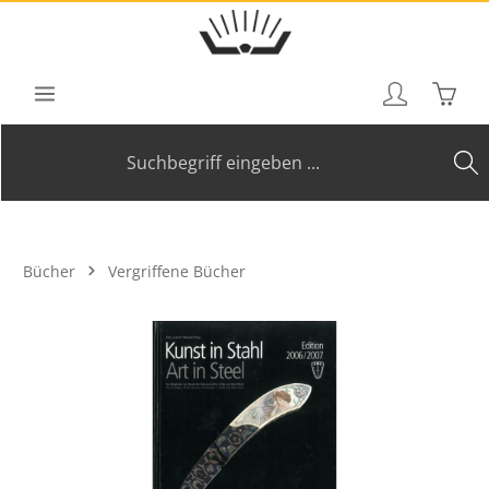
Zum Hauptinhalt springen
Waren
Bücher
Vergriffene Bücher
Bildergalerie überspringen