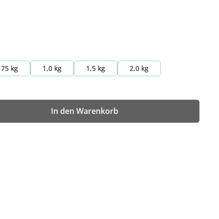
,75 kg
1,0 kg
1,5 kg
2,0 kg
wünschten Wert ein oder benutze die Sch
In den Warenkorb