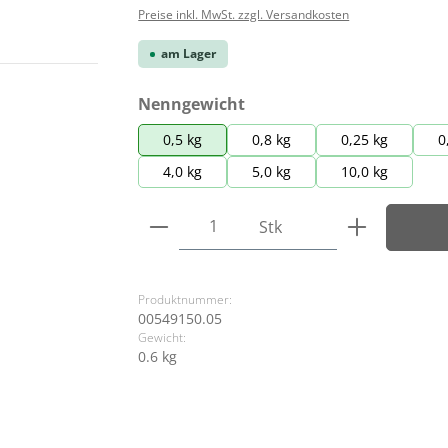
Preise inkl. MwSt. zzgl. Versandkosten
am Lager
auswählen
Nenngewicht
0,5 kg
0,8 kg
0,25 kg
0
4,0 kg
5,0 kg
10,0 kg
Produkt Anzahl: Gib den ge
Stk
Produktnummer:
00549150.05
Gewicht:
0.6 kg