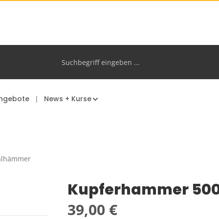
ngebote
News + Kurse
alhämmer
Kupferhammer 500
Regulärer Preis:
39,00 €