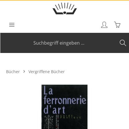
Zum Hauptinhalt springen
Waren
Bücher
Vergriffene Bücher
Bildergalerie überspringen