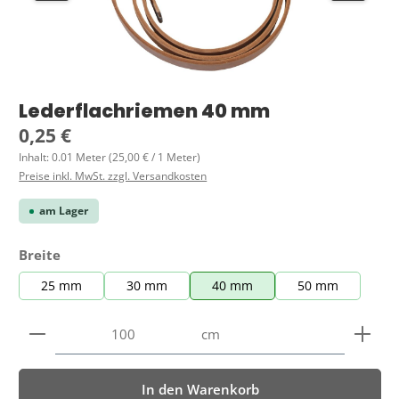
Lederflachriemen 40 mm
Regulärer Preis:
0,25 €
Inhalt:
0.01 Meter
(25,00 € / 1 Meter)
Preise inkl. MwSt. zzgl. Versandkosten
am Lager
auswählen
Breite
25 mm
30 mm
40 mm
50 mm
Produkt Anzahl: Gib den gewünschten Wert ein ode
cm
In den Warenkorb