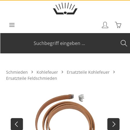
Zum Hauptinhalt springen
Waren
Schmieden
Kohlefeuer
Ersatzteile Kohlefeuer
Ersatzteile Feldschmieden
Bildergalerie überspringen