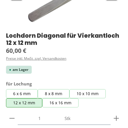
Lochdorn Diagonal für Vierkantloch
12 x 12 mm
Regulärer Preis:
60,00 €
Preise inkl. MwSt. zzgl. Versandkosten
am Lager
auswählen
für Lochung
6 x 6 mm
8 x 8 mm
10 x 10 mm
12 x 12 mm
16 x 16 mm
Produkt Anzahl: Gib den gewünschten Wert ein ode
Stk