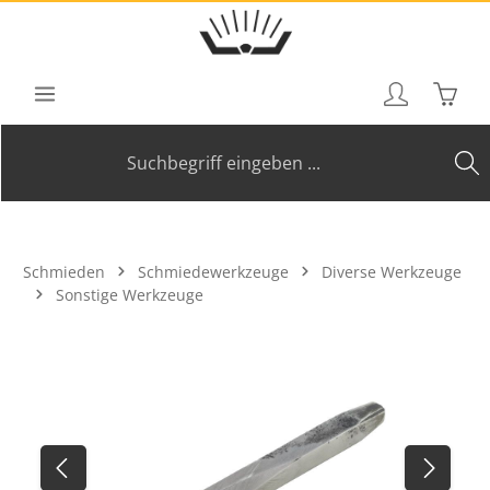
Zum Hauptinhalt springen
Waren
Schmieden
Schmiedewerkzeuge
Diverse Werkzeuge
Sonstige Werkzeuge
Bildergalerie überspringen