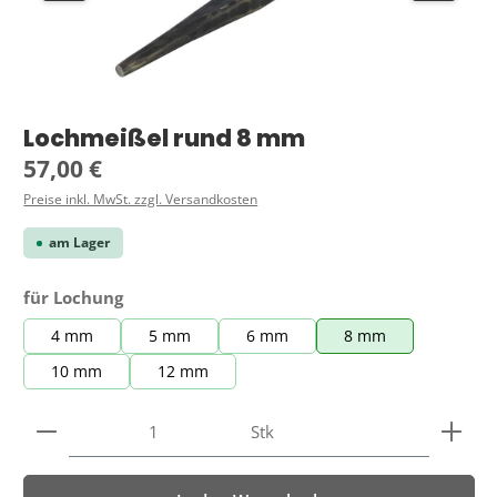
Lochmeißel rund 8 mm
Regulärer Preis:
57,00 €
Preise inkl. MwSt. zzgl. Versandkosten
am Lager
auswählen
für Lochung
4 mm
5 mm
6 mm
8 mm
10 mm
12 mm
Produkt Anzahl: Gib den gewünschten Wert ein ode
Stk