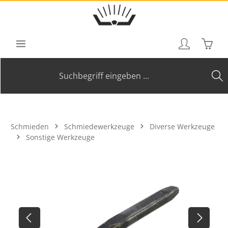
Zum Hauptinhalt springen
Waren
Schmieden
Schmiedewerkzeuge
Diverse Werkzeuge
Sonstige Werkzeuge
Bildergalerie überspringen