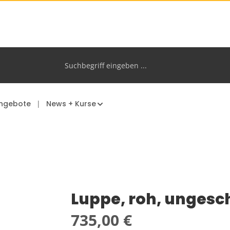
ngebote
News + Kurse
Luppe, roh, ungesc
Regulärer Preis:
735,00 €