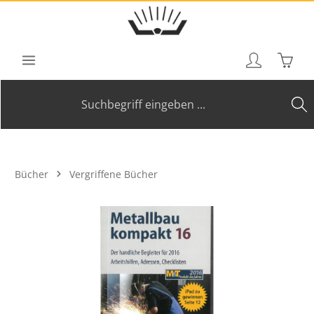
Zum Hauptinhalt springen
Waren
Bücher
Vergriffene Bücher
Bildergalerie überspringen