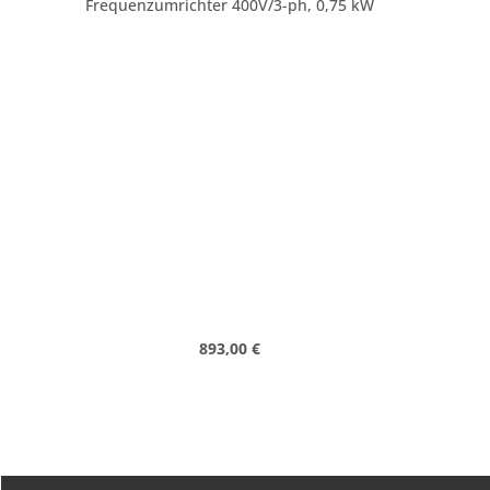
Frequenzumrichter 400V/3-ph, 0,75 kW
Regulärer Preis:
893,00 €