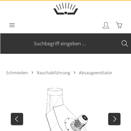
Zum Hauptinhalt springen
Waren
Schmieden
Rauchabführung
Absaugventilator
Bildergalerie überspringen