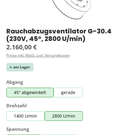
Rauchabzugsventilator G-30.4
(230V, 45°, 2800 U/min)
Regulärer Preis:
2.160,00 €
Preise inkl. MwSt. zzgl. Versandkosten
am Lager
auswählen
Abgang
45° abgewinkelt
gerade
auswählen
Drehzahl
1400 U/min
2800 U/min
auswählen
Spannung