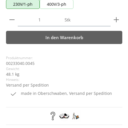
230V/1-ph
400V/3-ph
Produkt Anzahl: Gib den gewünschten Wert ein ode
Stk
In den Warenkorb
Produktnummer:
00233040.0045
Gewicht:
48.1 kg
Hinweis:
Versand per Spedition
made in Oberschwaben, Versand per Spedition