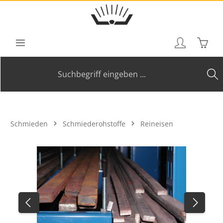
Zum Hauptinhalt springen
Waren
Schmieden
Schmiederohstoffe
Reineisen
Bildergalerie überspringen