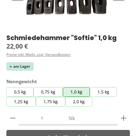
Schmiedehammer "Softie" 1,0 kg
Regulärer Preis:
22,00 €
Preise inkl. MwSt. zzgl. Versandkosten
am Lager
auswählen
Nenngewicht
0,5 kg
0,75 kg
1,0 kg
1,5 kg
1,25 kg
1,75 kg
2,0 kg
Produkt Anzahl: Gib den gewünschten Wert ein ode
Stk