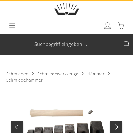
Zum Hauptinhalt springen
Waren
Schmieden
Schmiedewerkzeuge
Hämmer
Schmiedehämmer
Bildergalerie überspringen