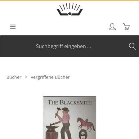
Zum Hauptinhalt springen
Waren
Bücher
Vergriffene Bücher
Bildergalerie überspringen