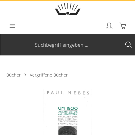
Zum Hauptinhalt springen
Waren
Bücher
Vergriffene Bücher
Bildergalerie überspringen