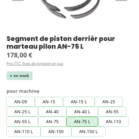
Segment de piston derrièr pour
marteau pilon AN-75 L
Prix régulier :
178,00 €
Prix TTC, frais de livraison en sus
en stock
Sélectionnez
pour machine
AN-09
AN-15
AN-15 L
AN-25
AN-25 L
AN-40
AN-40 L
AN-55
AN-55 L
AN-75
AN-75 L
AN-110
AN-110 L
AN-150
AN-150 L