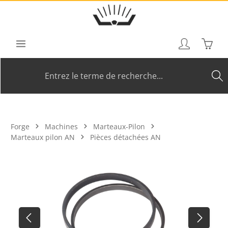
Passer au contenu principal
Le pan
Forge
Machines
Marteaux-Pilon
Marteaux pilon AN
Pièces détachées AN
Ignorer la galerie d'images