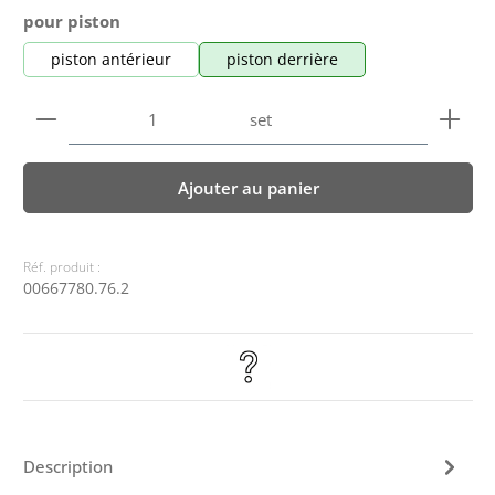
Sélectionnez
pour piston
piston antérieur
piston derrière
Quantité de produit : Entrez la quantité souhaitée
set
Ajouter au panier
Réf. produit :
00667780.76.2
Description