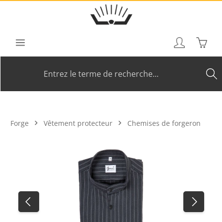
Passer au contenu principal
Le pan
Forge
Vêtement protecteur
Chemises de forgeron
Ignorer la galerie d'images