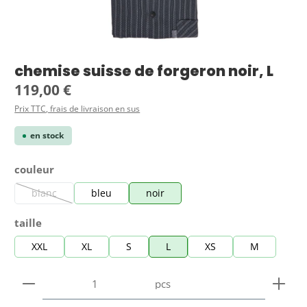
chemise suisse de forgeron noir, L
Prix régulier :
119,00 €
Prix TTC, frais de livraison en sus
en stock
Sélectionnez
couleur
blanc
bleu
noir
(Cette option n'est pas disponible pour le moment.)
Sélectionnez
taille
XXL
XL
S
L
XS
M
Quantité de produit : Entrez la quantité souhaitée
pcs