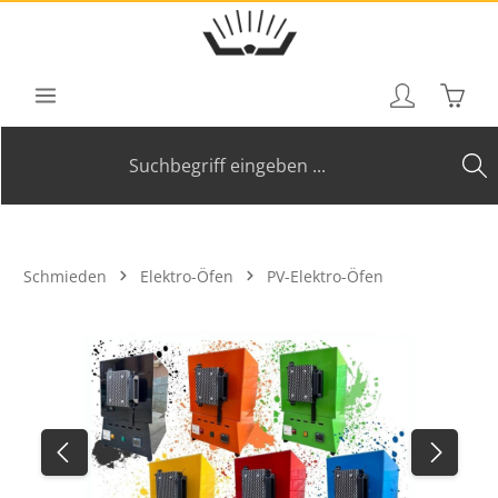
Zum Hauptinhalt springen
Waren
Schmieden
Elektro-Öfen
PV-Elektro-Öfen
Bildergalerie überspringen