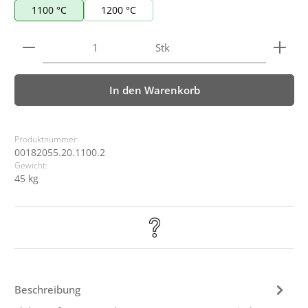
1100 °C
1200 °C
Produkt Anzahl: Gib den gewünschten Wert ein ode
Stk
In den Warenkorb
Produktnummer:
00182055.20.1100.2
Gewicht:
45 kg
Beschreibung