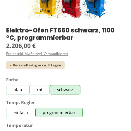
Elektro-Ofen FT550 schwarz, 1100
°C, programmierbar
Regulärer Preis:
2.206,00 €
Preise inkl. MwSt. zzgl. Versandkosten
Versandfertig in ca. 8 Tagen
auswählen
Farbe
blau
rot
schwarz
auswählen
Temp. Regler
einfach
programmierbar
auswählen
Temperatur