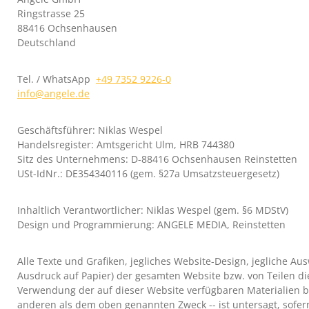
Ringstrasse 25
88416 Ochsenhausen
Deutschland
Tel. / WhatsApp
+49 7352 9226-0
info@angele.de
Geschäftsführer: Niklas Wespel
Handelsregister: Amtsgericht Ulm, HRB 744380
Sitz des Unternehmens: D-88416 Ochsenhausen Reinstetten
USt-IdNr.: DE354340116 (gem. §27a Umsatzsteuergesetz)
Inhaltlich Verantwortlicher: Niklas Wespel (gem. §6 MDStV)
Design und Programmierung: ANGELE MEDIA, Reinstetten
Alle Texte und Grafiken, jegliches Website-Design, jegliche A
Ausdruck auf Papier) der gesamten Website bzw. von Teilen di
Verwendung der auf dieser Website verfügbaren Materialien bz
anderen als dem oben genannten Zweck -- ist untersagt, sofer