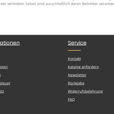
t der verlinkten Seiten sind ausschließlich deren Betreiber verantwo
ationen
Service
Kontakt
osten
Katalog anfordern
g
Newsletter
steuer
Rückgabe
utz
Widerrufsbelehrung
FAQ