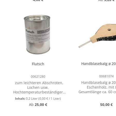
perfektes Fin
Spitzenqualität mit 
Borsten Edelstah
Produkt Anzahl: Gib den gewünschte
Hartholzstiel unlac
Stk
Aufhängeloch Für a
einsetzbar: für lösemittelhaltige,
deckende Lacke und 
wasserbasierte,
lösemittelhaltige 
Farben für Lasure
deckende Anstrichmi
Geländer, Flächen, 
Wände, Decken, 
Handblasebalg ø 20
Flutsch
00681074
00621280
Handblasebalg ø 20
zum leichteren Abschroten,
Eschenholz, mit 
Lochen usw.
Gesamtlänge ca. 60 cm Uns
Hochtemperaturbeständiger
Handblasebälge si
Graphitgleitlack auf
Inhalt:
0.2 Liter
(0,00 € / 1 Liter)
Massenprodukt. Sie 
Wasserbasis, lufttrocknend
Regulärer Preis:
Regulärer
Ab
25,00 €
50,00 €
einer kleinen tradi
Temperaturbereich bis 600 °C
Manufaktur und we
Eigenschaften: hohe
von Hand gefertig
Temperaturbeständigkeit sehr