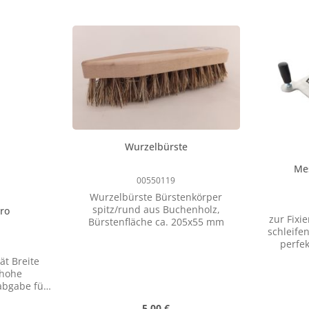
Wurzelbürste
Mes
00550119
Wurzelbürste Bürstenkörper
spitz/rund aus Buchenholz,
Pro
zur Fixie
Bürstenfläche ca. 205x55 mm
schleifen
perfek
werkzeugl
ät Breite
mm Gesam
Messersc
abgabe für
rag und
wi
Preis:
Regulärer Preis:
5,00 €