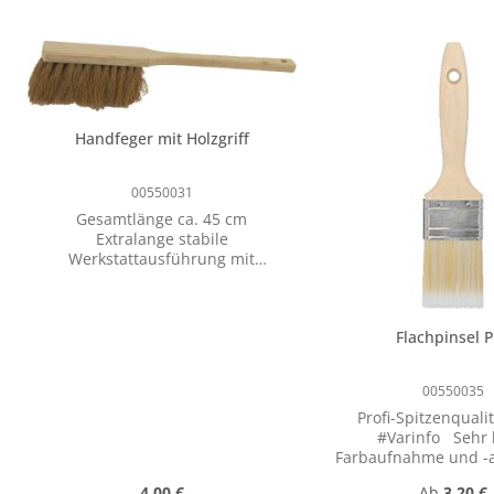
Handfeger mit Holzgriff
00550031
Gesamtlänge ca. 45 cm
Extralange stabile
Werkstattausführung mit
Kokosborsten
Flachpinsel 
00550035
Profi-Spitzenqualit
#Varinfo Sehr hohe
Farbaufnahme und -
idealen Farbauft
Regulärer Preis:
Regulärer 
4,00 €
Ab
3,20 €