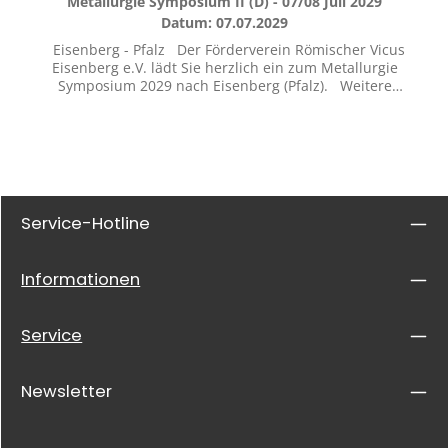
Metallurgie Symposium II (D) - 07/08 Juli 2029
Datum: 07.07.2029
Eisenberg - Pfalz Der Förderverein Römischer Vicus
Eisenberg e.V. lädt Sie herzlich ein zum Metallurgie
Symposium 2029 nach Eisenberg (Pfalz). Weitere
Informationen unter https://vicus-eisenberg.de/
beziehungsweise https://metallurgiesymposium.eu/
Service-Hotline
Informationen
Service
Newsletter