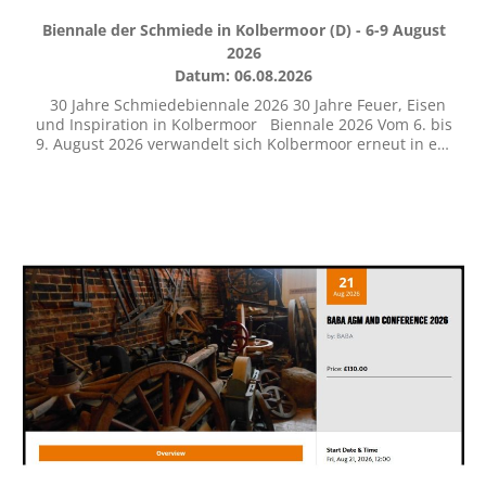
Biennale der Schmiede in Kolbermoor (D) - 6-9 August
2026
Datum: 06.08.2026
30 Jahre Schmiedebiennale 2026 30 Jahre Feuer, Eisen
und Inspiration in Kolbermoor Biennale 2026 Vom 6. bis
9. August 2026 verwandelt sich Kolbermoor erneut in ein
pulsierendes Zentrum der Schmiedekunst. Die Biennale
der Schmiede feiert ihr 30-jähriges Jubiläum – und das
mit einem Programm, das Tradition, Innovation und
internationale Freundschaft vereint. Seit drei
Jahrzehnten steht die Biennale in Kolbermoor für die
lebendige Verbindung von Handwerk, Kunst und
Gemeinschaft. Im nächsten Jahr richtet sich der Blick
über die Alpen – denn das Gastland 2026 ist Österreich,
dessen Schmiedekultur eine ebenso lange wie
beeindruckende Geschichte aufweist. Schmiedinnen
und Schmiede aus Deutschland, Österreich, der Schweiz
und ganz Europa werden in Kolbermoor erwartet. In
vielen Feuern, entsteht auf Platz vor dem Alten Rathaus
ein lebendiges Festival der Formen und Funken. Jugend:
Projekt „Baumschutzgitter“ Das Jubiläum steht im
Zeichen der Zukunft: Es ist wieder ein Jungschmiede-
Projekt geplant. Die jungen Leute sollen sich dem Thema