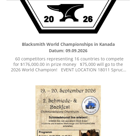
Blacksmith World Championships in Kanada
Datum: 09.09.2026
60 competitors representing 16 countries to compete
for $176,000.00 in prize money $75,000 will go to the
2026 World Champion! EVENT LOCATION 18011 Spruce
Meadows Way SW Calgary, Alberta, Canada T2X 4B7
Weitere Informationen unter
https://www.worldchampionshipblacksmiths.com