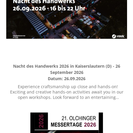
Nacht des Handwerks 2026 in Kaiserslautern (D) - 26
September 2026
Datum: 26.09.2026
Experience craftsmanship up close and hands-on!
Exciting and creative hands-on activities await you in our
open workshops. Look forward to an entertaining
program for the whole family. Admission is free! Zur
Webseite: https://www.hwk-pfalz.de/artikel/nacht-des-
handwerks-2026-in-kaiserslautern-51,0,5136.html