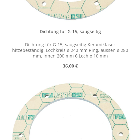
Dichtung für G-15, saugseitig
Dichtung für G-15, saugseitig Keramikfaser
hitzebeständig, Lochkreis ø 240 mm Ring, aussen ø 280
mm, innen 200 mm 6 Loch ø 10 mm
Regulärer Preis:
36,00 €