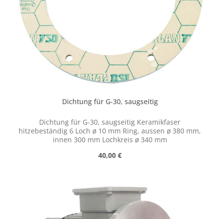
Dichtung für G-30, saugseitig
Dichtung für G-30, saugseitig Keramikfaser
hitzebeständig 6 Loch ø 10 mm Ring, aussen ø 380 mm,
innen 300 mm Lochkreis ø 340 mm
Regulärer Preis:
40,00 €