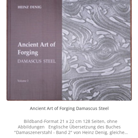
der Legierungen auf die Muster - ausgewählte Stähle -
Musteraufbau - Einfluß der Schweißtemperatur auf
Muster und Gefüge - Mosaikmuster - Die Abschliffbilder
der Torsionstechnik - Äxte in Torsionsaufbau -
Präzisionswerkzeuge in Damast - Ringdolch als
Demonstrationsobjekt verschiedener einfacher
Damastsysteme - Die Aesculapnatter - Das Härten von
Damaststählen - Nachbetrachtung, Dank und
Literaturverzeichnis</i>
Ancient Art of Forging Damascus Steel
Bildband-Format 21 x 22 cm 128 Seiten, ohne
Abbildungen Englische Übersetzung des Buches
"Damaszenerstahl - Band 2" von Heinz Denig, gleiche
Seitendarstellung wie deutsche Ausgabe, aber ohne