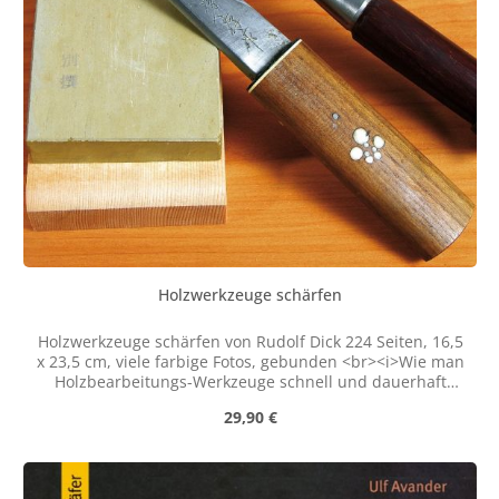
Holzwerkzeuge schärfen
Holzwerkzeuge schärfen von Rudolf Dick 224 Seiten, 16,5
x 23,5 cm, viele farbige Fotos, gebunden <br><i>Wie man
Holzbearbeitungs-Werkzeuge schnell und dauerhaft
schärft, wird nirgends so klar dargestellt wie in diesem
Regulärer Preis:
29,90 €
Buch. Hier lernen Sie in detaillierten Anleitungen, wie
man Stech- und Stemmeisen, Hobel, Schnitzwerkzeuge,
Äxte und Beile, Drechsel-eisen, Bohrer und Sägen vom
stumpfen in den scharfen Zustand versetzt. Die