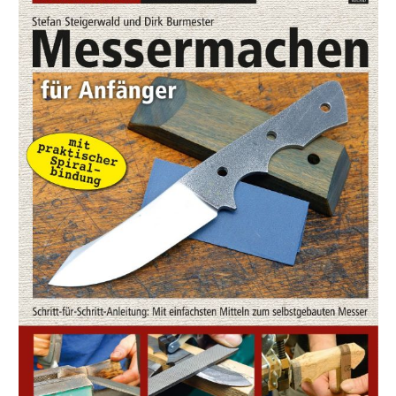
Zeilinger an: Der Messerschmied aus Leidenschaft hat
nicht nur bereits unzählige Klingen selbst hergestellt,
sondern auch Hunderte interessierte Laien in
Schmiedekursen für die Schaffung ihrer ganz eigenen
Messer begeistern können. All diese Erfahrung ist
eingeflossen in das vorliegende Buch, mit dem nicht nur
bereits erfahrene Hobby-Messerschmiede ihre
Kenntnisse vertiefen können, die in einer professionell
eingerichteten Schmiede ihre Werkstücke herstellen. Es
soll auch ganz neuen Interessenten die Freude am
Handwerk nahebringen, so kann schon der Gartengrill
zur einfachen Esse umfunktioniert werden. Die
Anleitungen sprechen daher parallel sowohl den
Einsteiger wie den Fortgeschrittenen an. Mitsamt
Bezugsquellen für die weitere Arbeit! Der Autor
Gerhard Zeilinger betreibt die „Messerschmiede
Zeilinger“ in Wien, wo er einzigartige Klingen in
Handarbeit fertigt und Kurse in der Messer- und
Scheidenfertigung anbietet. Auf seiner Website
https://messerschmiede-zeilinger.at klärt er zudem auch
über weniger bekannte Details der Messerherstellung
auf.