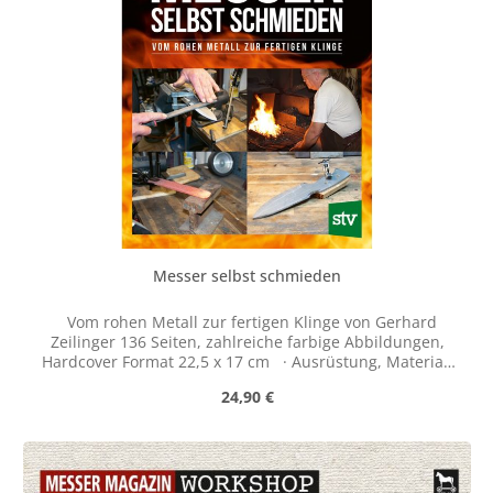
die komplizierten Zusammenhänge.
Messer selbst schmieden
Vom rohen Metall zur fertigen Klinge von Gerhard
Zeilinger 136 Seiten, zahlreiche farbige Abbildungen,
Hardcover Format 22,5 x 17 cm · Ausrüstung, Material,
Schritt-für-Schritt-Anleitungen · Zurück zum
Regulärer Preis:
24,90 €
Selbermachen: die ganz eigene Klinge · Für Einsteiger
und Fortgeschrittene gleichermaßen Ein jeder ist seines
eigenen Glückes Schmied – und bald auch seines
eigenen Messers! Wo jahrtausendealte Handwerkskunst
und sinnvolles Hobby sich berühren, setzt Gerhard