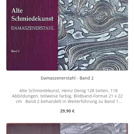
Damaszenerstahl - Band 2
Alte Schmiedekunst, Heinz Denig 128 Seiten, 118
Abbildungen, teilweise farbig, Bildband-Format 21 x 22
cm Band 2 behandelt in Weiterführung zu Band 1
technische und gestalterische Möglichkeiten der
Regulärer Preis:
29,90 €
Damastschmiedetechnik. Aus dem Inhalt: - Vom
Eisenerz zum Roheisen - Die Frischfeuer Rennfeuereisen
der mittleren Eisenzeit im Vergleich zu modernen
Stählen - Das Schweißpaket im Feuer - Gedanken zur
Musterbildung im Verbundschweißverfahren - Einfluß