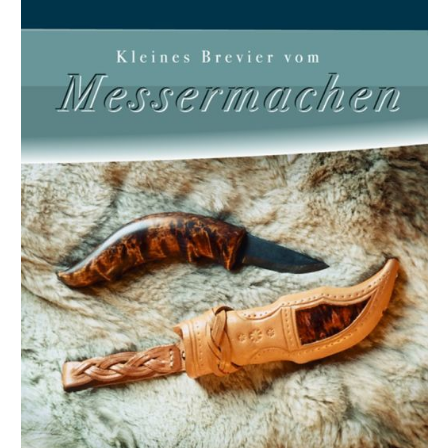
der Autor, wie man den Griff formt, das Holz beizt, um
die Maserung besser herauszubringen, Geweihteile in
der Scheide verarbeitet sowie ihre ledernen Teile
schneidet und näht. Auch die Oberflächenbehandlung
und der traditionelle Dekor werden genau beschrieben.
Der Leser erfährt manches Geheimnis der alten Meister
aus dem nomadischen Volk der Sami, das sich
meisterhaft den harten Lebensbedingungen am
Polarkreis angepaßt und dabei eine bemerkenswert
hohe Handwerkskultur entwickelt hat. Der Autor Ulf
Avander beschäftigt sich seit drei Jahrzehnten mit der
Messermacherei, insbesondere mit dem Material Horn.
Er lebt in Skellefteå in Nordschweden, nicht weit entfernt
vom Polarkreis.