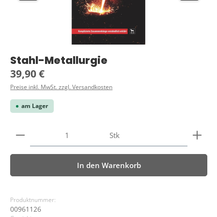
Stahl-Metallurgie
Regulärer Preis:
39,90 €
Preise inkl. MwSt. zzgl. Versandkosten
am Lager
Produkt Anzahl: Gib den gewünschten Wert ein ode
Stk
In den Warenkorb
Produktnummer:
00961126