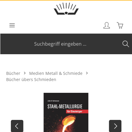
Zum Hauptinhalt springen
Waren
Bücher
Medien Metall & Schmiede
Bücher übers Schmieden
Bildergalerie überspringen