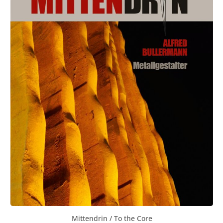
Arts and Crafts movement to exciting developments in
the craft since 1980 as makers and educators stepped up
to the challenges and positives of blacksmithing and
began to engage in constructive thinking about ways of
tackling environmental issues and climate change. The
book includes an overview of the important and
pioneering Artist Blacksmithing course at Hereford
College of Arts and an introduction to issues around
commissioning new work. Case studies by seven artist
blacksmiths at different stages in their careers brings all
these issues to life. Earth, Fire, Iron will inspire and
assist both students and established makers and open
everyone’s eyes to the potential of this elemental craft.
Mittendrin / To the Core