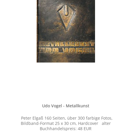
erfolgreichen Arbeit?Beispielhaft vor Augen geführt
werden die Lerninhalte mit zahlreichen Fotos und
Zeichnungen einer Auswahl an Projekten der Werkstatt
von Kunstschmiedemeister Oskar Hafen. Der
Naturfotograf Siegfried Bruckmeier verdeutlicht zuletzt
mit seinen Aufnahmen die These der beiden Autoren,
wonach die Natur, ganz von sich aus, viele Dinge wie
selbstverständlich vormacht.
Udo Vogel - Metallkunst
Peter Elgaß 160 Seiten, über 300 farbige Fotos,
Bildband-Format 25 x 30 cm, Hardcover alter
Buchhandelspreis: 48 EUR