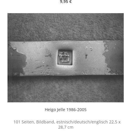
Regulärer Preis:
9,95 €
vergriffen - wir haben noch einige Restexemplare,
teilweise mit leichten Gebrauchsspuren. Wir verkaufen
diese solange Vorrat reicht.
Heigo Jelle 1986-2005
101 Seiten, Bildband, estnisch/deutsch/englisch 22,5 x
28,7 cm