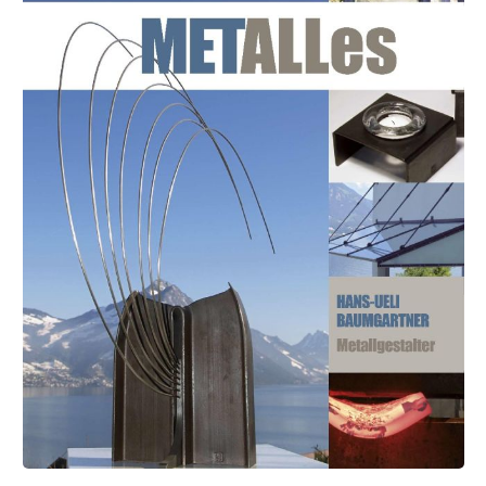
Grabmale, die Metall mit Holz und Stein vereinen, jede
Arbeit wird in großformatigen Schwarz-weiß-Fotos, teils
auch mit Detailaufnahmen dargestellt. Dazu eine kurze
Beschreibung. Fotografien von Leuchtern, Toren und zu
zahlreichen Stationen aus dem Leben wie aus der
Arbeitswelt Paul Zimmermanns runden das Buch ab.