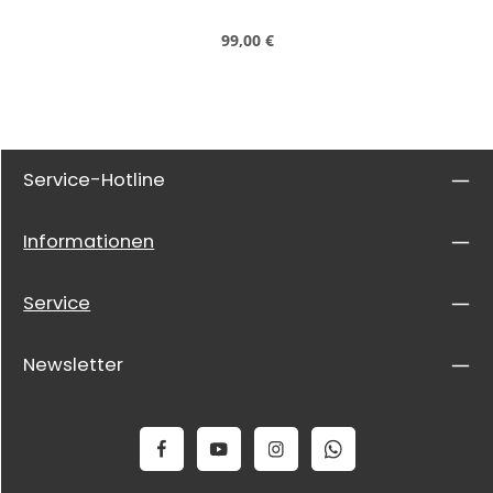
Regulärer Preis:
99,00 €
Service-Hotline
Informationen
Service
Newsletter