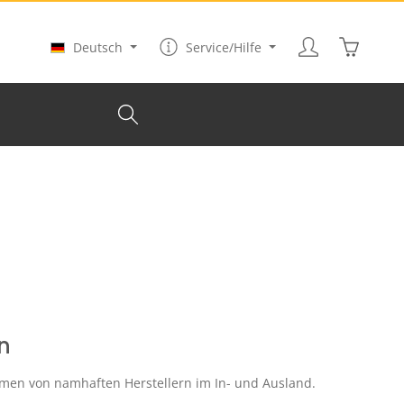
Warenkor
Deutsch
Service/Hilfe
n
n von namhaften Herstellern im In- und Ausland.