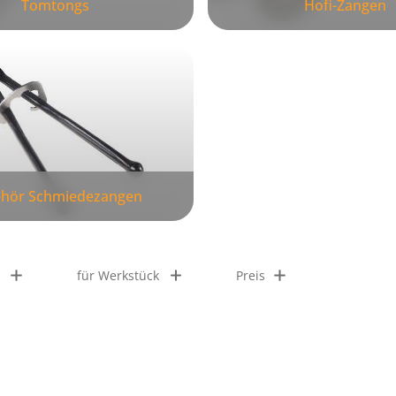
Tomtongs
Hofi-Zangen
hör Schmiedezangen
für Werkstück
Preis