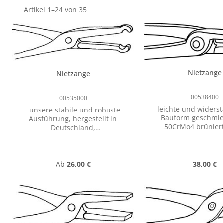
Artikel 1–24 von 35
Nietzange
Nietzange
00538400
00535000
leichte und widerstandsfähige
unsere stabile und robuste
Bauform geschmie
Ausführung, hergestellt in
50CrMo4 brüniert
Deutschland,
Verbrennen des 
gesenkgeschmiedet aus C35
ergonomisches Design
Stahl Hergestellt in
Handling gewichtsr
Deutschland
Form durchdachte Ma
Regulärer Preis:
Regulärer
Gesenkgeschmiedet aus C35
Ab
26,00 €
38,00 €
sicheren Werkstück
Stahl sehr stabile und robuste
Clark (1932-2008) 
Ausführung gutes Handling
Namensgeber unser
schwarz lackiert
hervorragend verar
(Korrosionsschutz) Angegeben
Schmiedezangen
wird immer der Querschnitt, bei
entstanden aus den 
dem die Zange ideal greift. Die