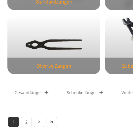
Standardzangen
Diverse Zangen
Zube
Gesamtlänge
Schenkellänge
Weite
1
2
Seite
Seite