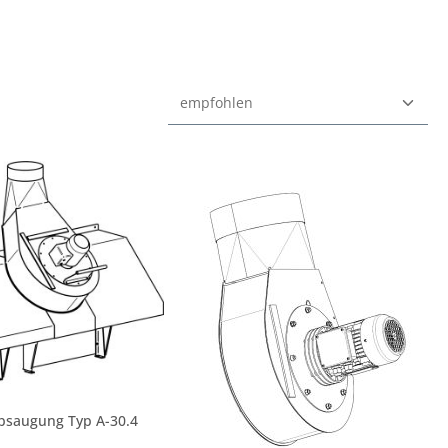
bsaugung Typ A-30.4