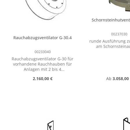
Schornsteinhutvent
00237030
Rauchabzugsventilator G-30.4
runde Ausführung z
am Schornsteinau
00233040
Rauchabzugsventilator G-30 für
vorhandene Rauchhauben für
Anlagen mit 2 bis 4
Schmiedefeuer.
Regulärer Preis:
Regulärer Pr
2.160,00 €
Ab
3.058,00