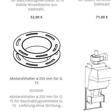
für Rauchabzugsventilator G-15
Edelstahl
stabile Winkelbleche aus
Edelstahl.
Regulärer Preis:
Regulärer
52,00 €
71,00 €
Produkt Anzahl: Gib den gewünschte
Produkt Anz
Paar
Paar
Abstandshalter ø 250 mm für G-
15
00239045
Abstandshalter ø 250 mm für G-
15 für Rauchabzugsventilator G-
15 Lieferung ohne Dichtung
(passende Dichtung 59102015)