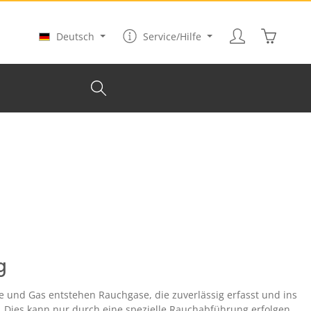
Warenkor
Deutsch
Service/Hilfe
g
 und Gas entstehen Rauchgase, die zuverlässig erfasst und ins
. Dies kann nur durch eine spezielle Rauchabführung erfolgen.