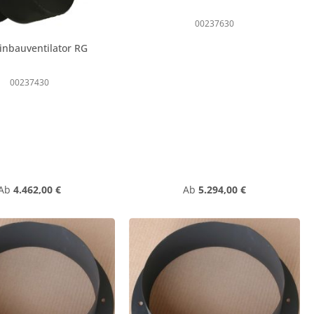
00237630
inbauventilator RG
00237430
Regulärer Preis:
Regulärer Preis:
Ab
4.462,00 €
Ab
5.294,00 €