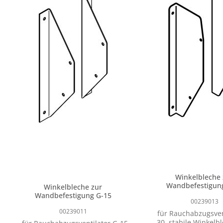
Winkelbleche 
Wandbefestigun
Winkelbleche zur
Wandbefestigung G-15
00239013
00239011
für Rauchabzugsvent
30, stabile Winkelb