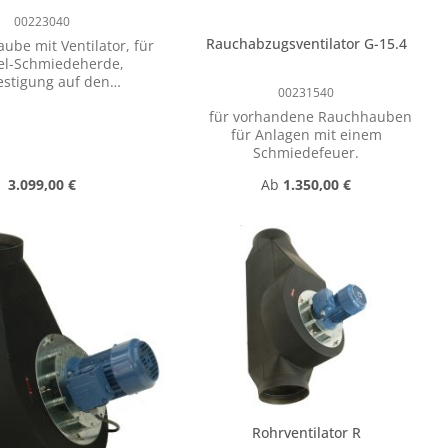
00223040
Rauchabzugsventilator G-15.4
be mit Ventilator, für
l-Schmiedeherde,
estigung auf den
00231540
eherden oder an der
für vorhandene Rauchhauben
ite 1650 mm, Tiefe 700
für Anlagen mit einem
 Höhe 1580 mm,
Schmiedefeuer.
hluss Durchmesser 250
leistung ca. 33 m³/min
Regulärer Preis:
Regulärer Preis:
3.099,00 €
Ab
1.350,00 €
a, Drehstrom 400 Volt,
,55 kW, Drehzahl 1400
challdruckpegel ca. 68
hen um die Anzahl zu erhöhen oder zu re
benutze die Schaltflächen um die Anzah
db(A)
Rohrventilator R