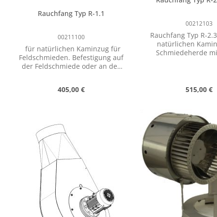
Rauchfang Typ R-1.1
00212103
Rauchfang Typ R-2.3
00211100
natürlichen Kamin
für natürlichen Kaminzug für
Schmiedeherde mi
Feldschmieden. Befestigung auf
Feuer. Befestigung auf dem
der Feldschmiede oder an der
Schmiedeherd ode
Wand, Breite 595 mm, Tiefe 480
Wand, Breite 700 mm, Tiefe 700
mm, Höhe 890 mm,
mm, Höhe 1030
Regulärer Preis:
Regulärer
405,00 €
515,00 €
Ausgangsstutzen mit Klappe,
Ausgangsstutzen mi
Rohranschluss Durchmesser 180
Rohranschluss Durch
mm
Produkt Anzahl: Gib den gewünschte
Produkt Anz
mm
Stk
Stk