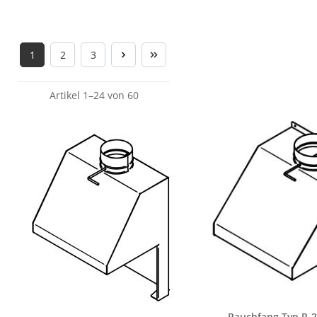
1
2
3
Seite
Seite
Seite
Artikel 1–24 von 60
Rauchfang Typ R-2