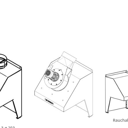
Raucha
.3 ø 250