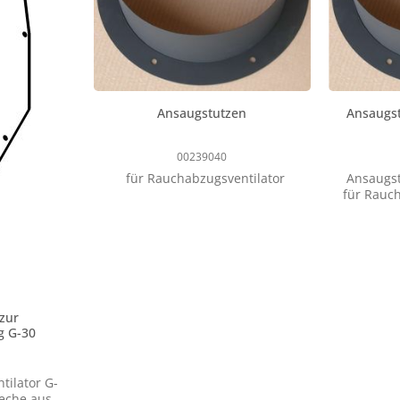
Ansaugstutzen
Ansaugs
00239040
für Rauchabzugsventilator
Ansaugs
für Rauch
zur
g G-30
ilator G-
leche aus