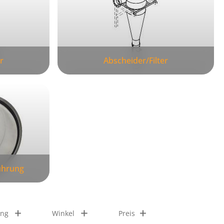
r
Abscheider/Filter
ührung
ng
Winkel
Preis