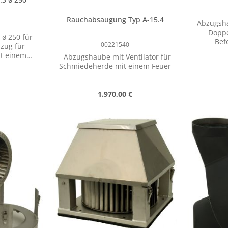
Rauchabsaugung Typ A-15.4
Abzugshau
Doppe
 ø 250 für
Bef
00221540
zug für
Schmied
t einem
Abzugshaube mit Ventilator für
Wand, Bre
Schmiedeherde mit einem Feuer
mm,
r an der
Rohransc
mm, Luft
 mm,
 Preis:
Regulärer Preis:
1.970,00 €
bei 160 P
t Klappe,
50 Hz, 0
messer 250
U/min, S
n Wert ein oder benutze die Schaltfläc
ahl: Gib den gewünschten Wert ein oder 