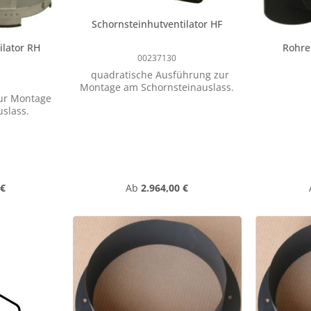
Schornsteinhutventilator HF
ilator RH
Rohre
00237130
quadratische Ausführung zur
Montage am Schornsteinauslass.
ur Montage
slass.
eis:
Regulärer Preis:
 €
Ab
2.964,00 €