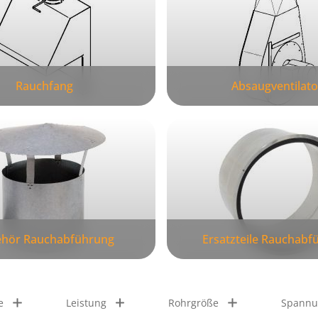
Rauchfang
Absaugventilato
hör Rauchabführung
Ersatzteile Rauchabf
e
Leistung
Rohrgröße
Spannu