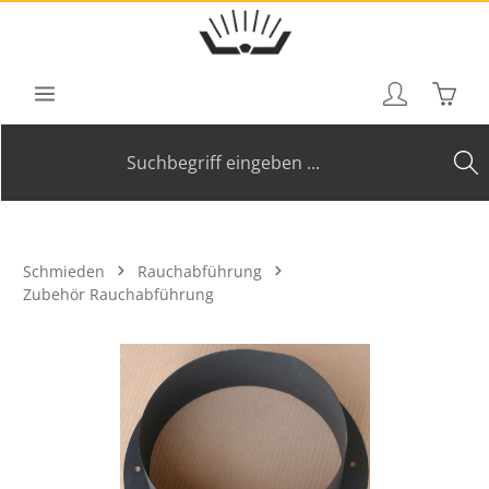
Zum Hauptinhalt springen
Waren
Schmieden
Rauchabführung
Zubehör Rauchabführung
Bildergalerie überspringen