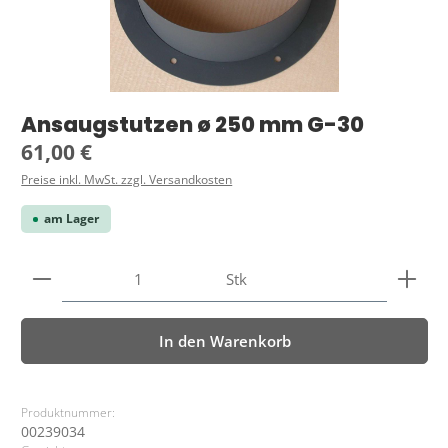
Ansaugstutzen ø 250 mm G-30
Regulärer Preis:
61,00 €
Preise inkl. MwSt. zzgl. Versandkosten
am Lager
Produkt Anzahl: Gib den gewünschten Wert ein ode
Stk
In den Warenkorb
Produktnummer:
00239034