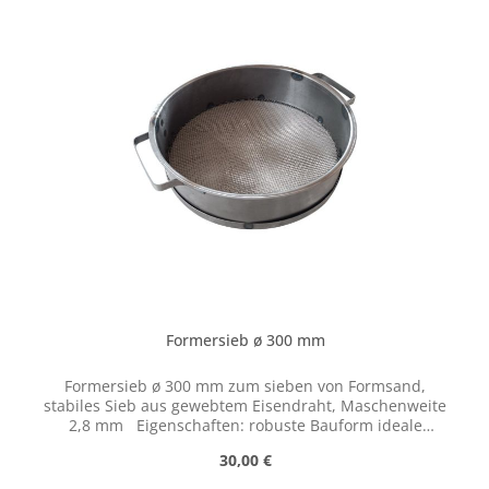
gleichmäßige Granulierung des Sandes
Formersieb ø 300 mm
Formersieb ø 300 mm zum sieben von Formsand,
stabiles Sieb aus gewebtem Eisendraht, Maschenweite
2,8 mm Eigenschaften: robuste Bauform ideale
Maschenweite für ölgebunden Formsand geeignet für
Regulärer Preis:
30,00 €
wassergebundenen Formsand verhindert ankleben des
Formsandes sorgt für feine und gleichmäßige