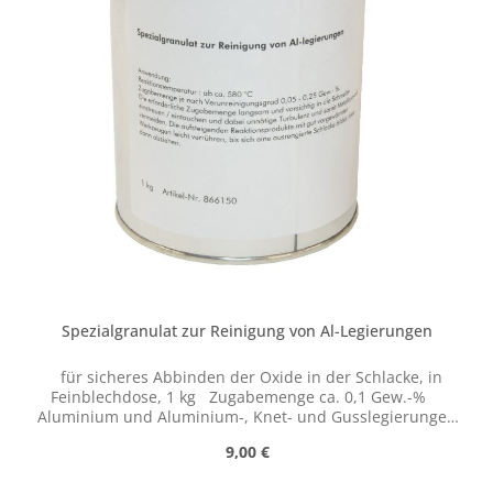
Spezialgranulat zur Reinigung von Al-Legierungen
für sicheres Abbinden der Oxide in der Schlacke, in
Feinblechdose, 1 kg Zugabemenge ca. 0,1 Gew.-%
Aluminium und Aluminium-, Knet- und Gusslegierungen
neigen im schmelzflüssigen Zustand neben einer
Regulärer Preis:
9,00 €
Oxidbildung und Wasserstoffaufnahme auch zu einer
unerwünschten Krätze- und