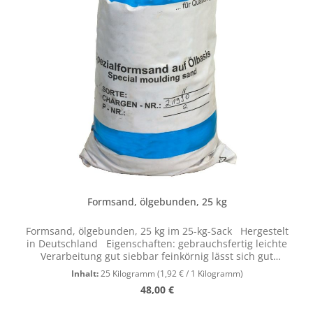
Formsand, ölgebunden, 25 kg
Formsand, ölgebunden, 25 kg im 25-kg-Sack Hergestelt
in Deutschland Eigenschaften: gebrauchsfertig leichte
Verarbeitung gut siebbar feinkörnig lässt sich gut
komprimieren - stampfen detaillierte
Inhalt:
25 Kilogramm
(1,92 € / 1 Kilogramm)
Abformeigenschaften (auch für filigrane Konturen) lange
Regulärer Preis:
48,00 €
Lagerfähigkeit keine Trocknungs- bzw. Wartezeit nach
dem Einformen gute Aufbereitungsmöglichkeit