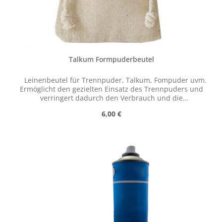
Talkum Formpuderbeutel
Leinenbeutel für Trennpuder, Talkum, Fompuder uvm.
Ermöglicht den gezielten Einsatz des Trennpuders und
verringert dadurch den Verbrauch und die
Auftragsdicke. Dieser Beutel findet häufig Anwendung im
Regulärer Preis:
6,00 €
Sandformverfahren und Formenbau und ermöglicht eine
gleichmäßig feine Verteilung. Eigenschaften: feine
Dosierung des Pulvers möglich verringert Trennpuder
Verbrauch Hergestellt aus 100% Leinen zertifizierter
Anbau & Produktion des Leinen-Stoffes robust &
langlebig einfache Befüllung Kordel Verschluss