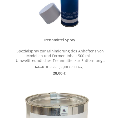
Trennmittel Spray
Spezialspray zur Minimierung des Anhaftens von
Modellen und Formen Inhalt 500 ml
Umweltfreundliches Trennmittel zur Entformung
verschiedener Formsande. Eigenschaften:
Inhalt:
0.5 Liter
(56,00 € / 1 Liter)
umweltfreundliches Trennmittel niedrige Viskosität
Regulärer Preis:
28,00 €
leichte Verprühbarkeit gleichmäßige
Trennschichtbildung hohe Ergiebigkeit dünner Überzug
der Modelle ausreichend sparsam im Verbrauch
hervorragende Trenneigenschaften geruchsarm
Anwendung: Das Modell oder Werkstück muss trocken,
staub- und fettfrei sein. Spraydose ca. 30 Sekunden
kräftig schütteln. Modell mit einer dünnen Schicht
gleichmäßig benetzt einsprühen Modell trocknen lassen
und im Anschluss einformen