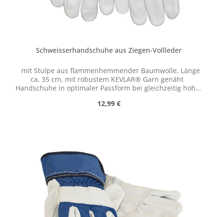
Schweisserhandschuhe aus Ziegen-Vollleder
mit Stulpe aus flammenhemmender Baumwolle, Länge
ca. 35 cm, mit robustem KEVLAR® Garn genäht
Handschuhe in optimaler Passform bei gleichzeitig hoher
Geschmeidigkeit - ideal für Arbeiten, wo viel
Regulärer Preis:
12,99 €
Fingerspitzengefühl notwendig ist bei gutem
Hitzeschutz.