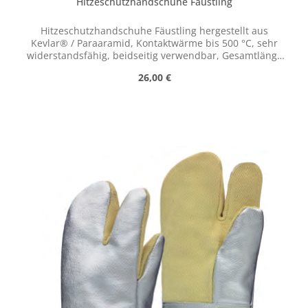
Hitzeschutzhandschuhe Fäustling
Hitzeschutzhandschuhe Fäustling hergestellt aus
Kevlar® / Paraaramid, Kontaktwärme bis 500 °C, sehr
widerstandsfähig, beidseitig verwendbar, Gesamtlänge
ca. 30 cm
Regulärer Preis:
26,00 €