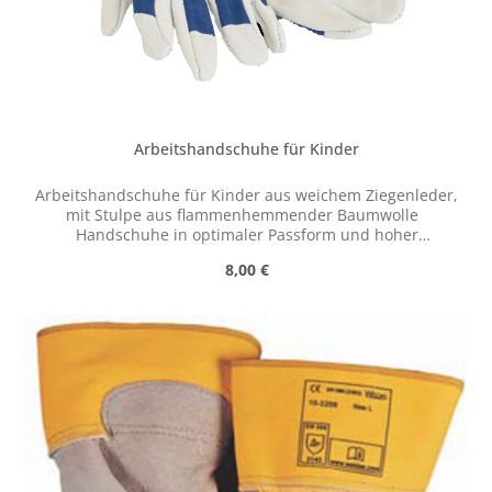
Arbeitshandschuhe für Kinder
Arbeitshandschuhe für Kinder aus weichem Ziegenleder,
mit Stulpe aus flammenhemmender Baumwolle
Handschuhe in optimaler Passform und hoher
Geschmeidigkeit für kleine Kinderhände. Leider haben
Regulärer Preis:
8,00 €
wir keinen Einfluss auf die Farbe des Leders - wir
müssen uns daher Farbabweichungen sowie
Farbänderungen vorbehalten.