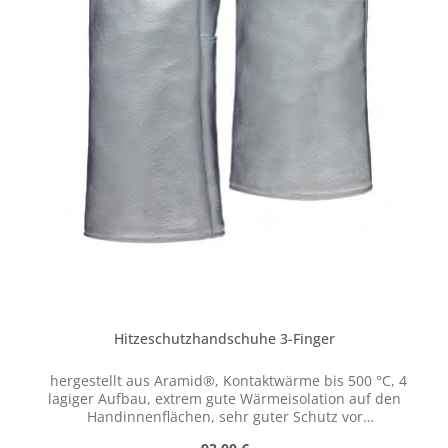
Hitzeschutzhandschuhe 3-Finger
hergestellt aus Aramid®, Kontaktwärme bis 500 °C, 4
lagiger Aufbau, extrem gute Wärmeisolation auf den
Handinnenflächen, sehr guter Schutz vor
Strahlungshitze, sehr gute Abriebfestigkeit auf den
Regulärer Preis: