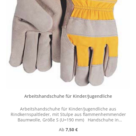
Arbeitshandschuhe für Kinder/Jugendliche
Arbeitshandschuhe für Kinder/Jugendliche aus
Rindkernspaltleder, mit Stulpe aus flammenhemmender
Baumwolle, Größe S (U=190 mm) Handschuhe in
optimaler Passform und hoher Geschmeidigkeit für
Regulärer Preis:
Ab
7,50 €
Kinder und Jugendliche. Falls Sie Ihre ganze Schulklasse