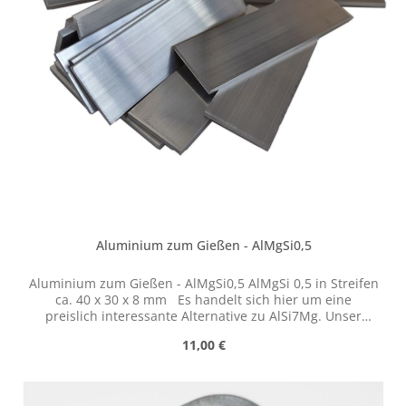
Aluminium zum Gießen - AlMgSi0,5
Aluminium zum Gießen - AlMgSi0,5 AlMgSi 0,5 in Streifen
ca. 40 x 30 x 8 mm Es handelt sich hier um eine
preislich interessante Alternative zu AlSi7Mg. Unser
AlMgSi0,5 lässt sich gut gießen und bietet gute
Regulärer Preis:
11,00 €
Eigenschaften in der Nachbearbeitung. Sollten sehr
filigrane Konturen und kleine Werkstücke gegossen
werden empfehlen wir AlSi7Mg. Alte Autofelgen,
Schmuck oder ähnliches kann eingeschmolzen werden,