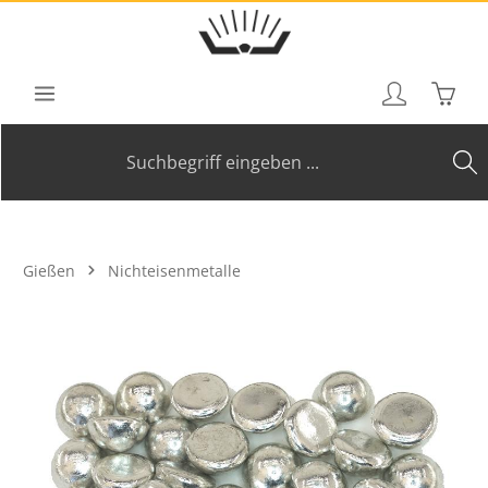
Zum Hauptinhalt springen
Waren
Gießen
Nichteisenmetalle