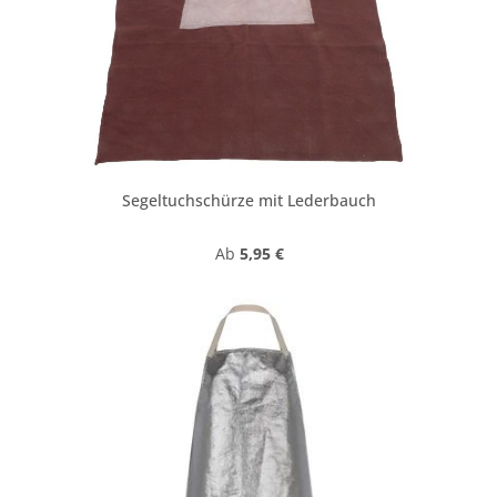
Segeltuchschürze mit Lederbauch
Regulärer Preis:
Ab
5,95 €