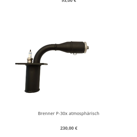
93,00 €
Brenner P-30x atmosphärisch
Regulärer Preis:
230,00 €