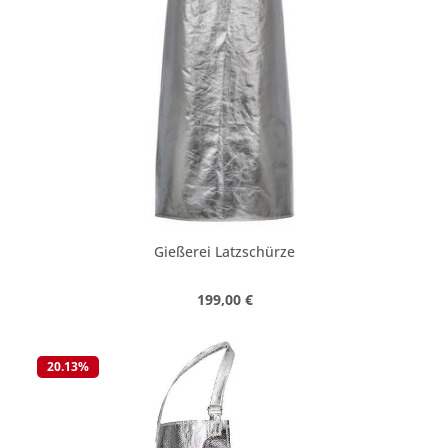
Gießerei Latzschürze
Regulärer Preis:
199,00 €
20.13
%