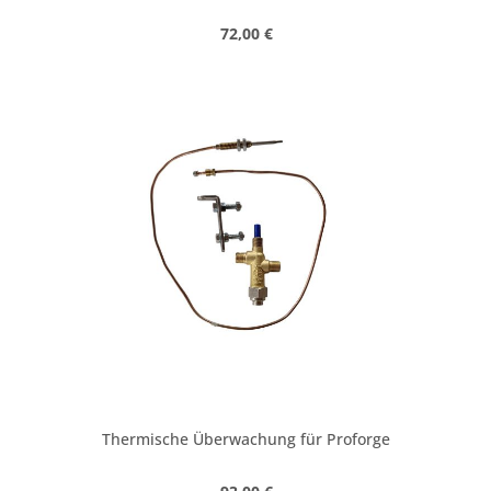
Regulärer Preis:
72,00 €
Thermische Überwachung für Proforge
Regulärer Preis: