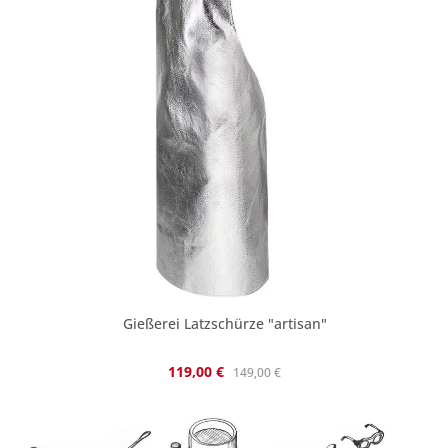
Gießerei Latzschürze "artisan"
Verkaufspreis:
Regulärer Preis:
119,00 €
149,00 €