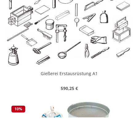
Gießerei Erstausrüstung A1
Regulärer Preis:
590,25 €
10
%