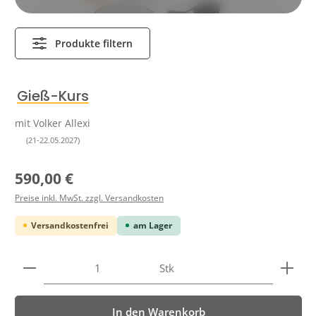
Produkte filtern
Bildergalerie überspringen
Gieß-Kurs
mit Volker Allexi
(21-22.05.2027)
Regulärer Preis:
590,00 €
Preise inkl. MwSt. zzgl. Versandkosten
Versandkostenfrei
am Lager
Produkt Anzahl: Gib den gewünschten Wert ein ode
Stk
In den Warenkorb