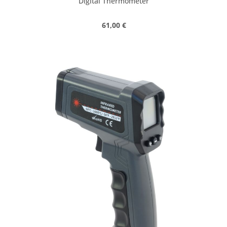
Digital Thermometer
Regulärer Preis:
61,00 €