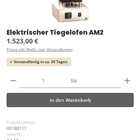
Elektrischer Tiegelofen AM2
Regulärer Preis:
1.523,00 €
Preise inkl. MwSt. zzgl. Versandkosten
Versandfertig in ca. 30 Tagen
Produkt Anzahl: Gib den gewünschten Wert ein ode
Stk
In den Warenkorb
Produktnummer:
00188111
Gewicht: