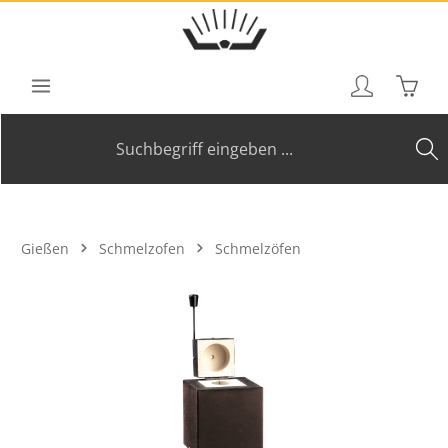
Zum Hauptinhalt springen
Waren
Gießen
Schmelzofen
Schmelzöfen
Bildergalerie überspringen