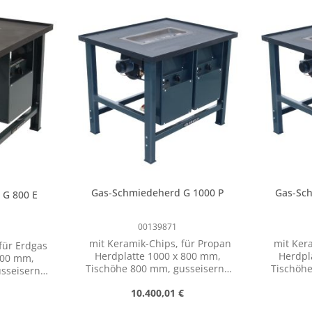
Gas-Schmiedeherd G 1000 P
Gas-Sc
 G 800 E
00139871
mit Keramik-Chips, für Propan
mit Kera
für Erdgas
Herdplatte 1000 x 800 mm,
Herdpl
800 mm,
Tischöhe 800 mm, gusseiserne
Tischöh
Feuerschüssel 520 x 200 mm,
Feuersc
x 295 mm,
Preis:
Regulärer Preis:
10.400,01 €
stufenlose Leistungsregulierung,
Zü
mit
Zündbrenner mit
the
cher