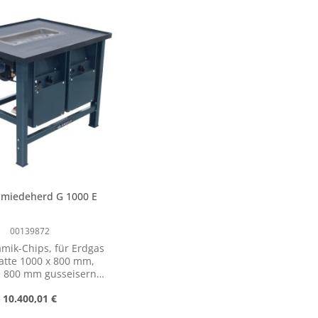
hmiedeherd G 1000 E
00139872
mik-Chips, für Erdgas
atte 1000 x 800 mm,
e 800 mm gusseiserne
hüssel 520 x 200 mm
Regulärer Preis:
10.400,01 €
ndbrenner mit
rmoelektrischer