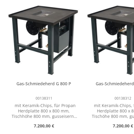
Gas-Schmiedeherd G 800 P
Gas-Schmiedeherd
00138311
00138312
mit Keramik-Chips, für Propan
mit Keramik-Chips, 
Herdplatte 800 x 800 mm,
Herdplatte 800 x 
Tischhöhe 800 mm, gusseiserne
Tischöhe 800 mm, gusseiserne
Feuerschüssel 335 x 295 mm,
Feuerschüssel 335 
Regulärer Preis:
Regulärer 
7.200,00 €
7.200,00 €
Zündbrenner mit
Zündbrenner 
thermoelektrischer
thermoelektris