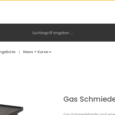
ngebote
News + Kurse
Gas Schmied
Gas-Schmiedeherde sind eine