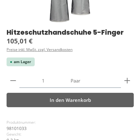
Hitzeschutzhandschuhe 5-Finger
Regulärer Preis:
105,01 €
Preise inkl. MwSt. zzgl. Versandkosten
am Lager
Produkt Anzahl: Gib den gewünschten Wert ein ode
Paar
In den Warenkorb
Produktnummer:
98101033
Gewicht: