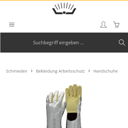
Zum Hauptinhalt springen
Waren
Schmieden
Bekleidung Arbeitsschutz
Handschuhe
Bildergalerie überspringen