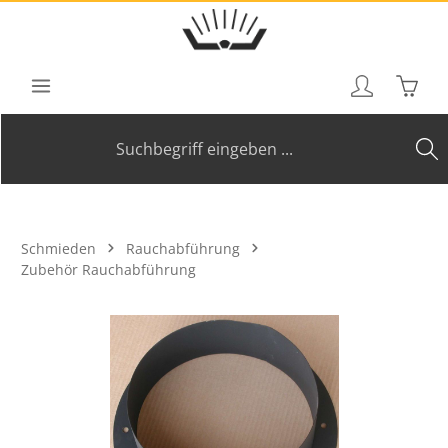
Zum Hauptinhalt springen
Waren
Schmieden
Rauchabführung
Zubehör Rauchabführung
Bildergalerie überspringen