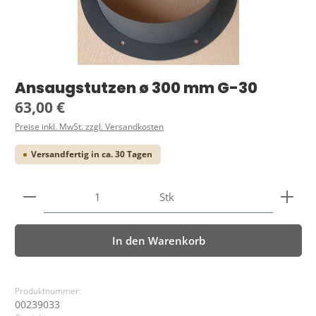
Ansaugstutzen ø 300 mm G-30
Regulärer Preis:
63,00 €
Preise inkl. MwSt. zzgl. Versandkosten
Versandfertig in ca. 30 Tagen
Produkt Anzahl: Gib den gewünschten Wert ein ode
Stk
In den Warenkorb
Produktnummer:
00239033