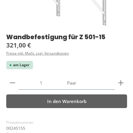
Wandbefestigung für Z 501-15
Regulärer Preis:
321,00 €
Preise inkl. MwSt. zzgl. Versandkosten
am Lager
Produkt Anzahl: Gib den gewünschten Wert ein ode
Paar
In den Warenkorb
Produktnummer:
00245155