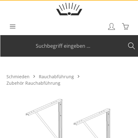
Zum Hauptinhalt springen
Waren
Schmieden
Rauchabführung
Zubehör Rauchabführung
Bildergalerie überspringen