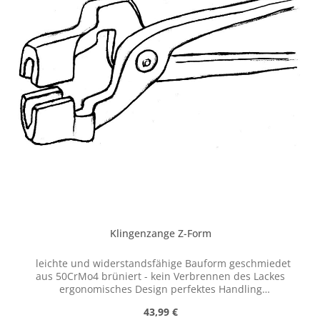
Vergütungsstahl (50CrMo4) gefertigt und sind somit
perfekt für die Bedingungen in der Schmiede geeignet.
Klingenzange Z-Form
leichte und widerstandsfähige Bauform geschmiedet
aus 50CrMo4 brüniert - kein Verbrennen des Lackes
ergonomisches Design perfektes Handling
gewichtsreduzierte Form durchdachte Maulform für
Regulärer Preis:
43,99 €
sicheren Werkstück-Halt Tom Clark (1932-2008) ist der