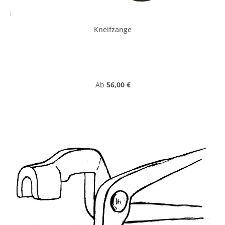
Kneifzange
Regulärer Preis:
Ab
56,00 €