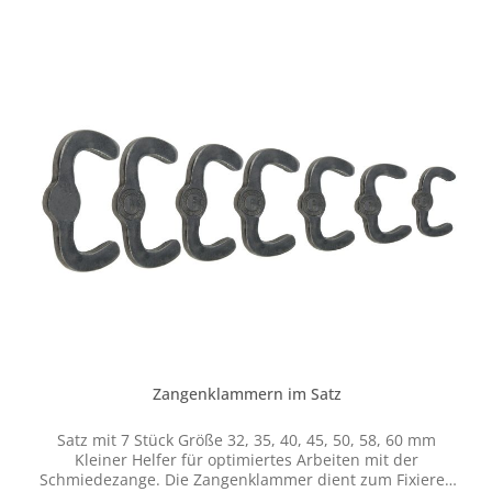
Namensgeber unserer Serie hervorragend verarbeiteter
Schmiedezangen. Sie entstanden aus den Anregungen
erfahrener Schmiede, unter Berücksichtigung
ergonomischer Erkenntnisse und der Kombination mit
modernen Werkstoffen und Fertigungstechniken. Die
Zangen sind leichter und zugleich widerstandsfähiger
als herkömmliche Zangen. Sie sind aus hochwertigem
Vergütungsstahl (50CrMo4) gefertigt und sind somit
perfekt für die Bedingungen in der Schmiede geeignet.
Zangenklammern im Satz
Satz mit 7 Stück Größe 32, 35, 40, 45, 50, 58, 60 mm
Kleiner Helfer für optimiertes Arbeiten mit der
Schmiedezange. Die Zangenklammer dient zum Fixieren