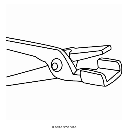
Schmiedezangen. Sie entstanden aus den Anregungen
erfahrener Schmiede, unter Berücksichtigung
ergonomischer Erkenntnisse und der Kombination mit
modernen Werkstoffen und Fertigungstechniken. Die
Zangen sind leichter und zugleich widerstandsfähiger
als herkömmliche Zangen. Sie sind aus hochwertigem
Vergütungsstahl (50CrMo4) gefertigt und sind somit
perfekt für die Bedingungen in der Schmiede geeignet.
leichte und widerstandsfähige Bauform geschmiedet aus
50CrMo4 brüniert - kein Verbrennen des Lackes
ergonomisches Design perfektes Handling
gewichtsreduzierte Form durchdachte Maulform für
sicheren Werkstück-Halt Tom Clark (1932-2008) ist der
Namensgeber unserer Serie hervorragend verarbeiteter
Schmiedezangen. Sie entstanden aus den Anregungen
erfahrener Schmiede, unter Berücksichtigung
ergonomischer Erkenntnisse und der Kombination mit
modernen Werkstoffen und Fertigungstechniken. Die
Zangen sind leichter und zugleich widerstandsfähiger
als herkömmliche Zangen. Sie sind aus hochwertigem
Vergütungsstahl (50CrMo4) gefertigt und sind somit
perfekt für die Bedingungen in der Schmiede geeignet.
Kastenzange