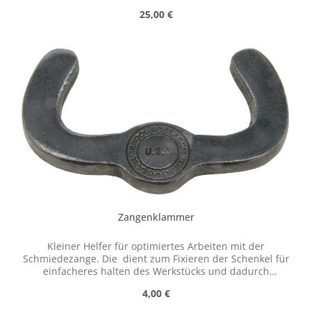
der Schenkel für einfacheres halten des Werkstücks und
Regulärer Preis:
25,00 €
dadurch leichteres Arbeiten.
Zangenklammer
Kleiner Helfer für optimiertes Arbeiten mit der
Schmiedezange. Die dient zum Fixieren der Schenkel für
einfacheres halten des Werkstücks und dadurch
leichteres Arbeiten.
Regulärer Preis:
4,00 €