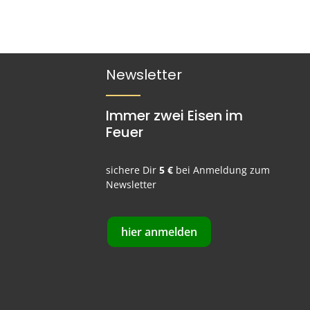
hen um die Anzahl zu erhöhen oder zu re
ünschten Wert ein oder benutze die Sch
Newsletter
Immer zwei Eisen im
Feuer
sichere Dir
5 €
bei Anmeldung zum
Newsletter
hier anmelden