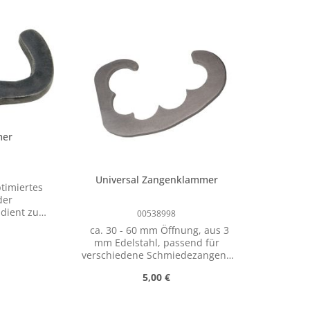
mer
Universal Zangenklammer
ptimiertes
der
 dient zum
00538998
kel für
ca. 30 - 60 mm Öffnung, aus 3
en des
mm Edelstahl, passend für
dadurch
verschiedene Schmiedezangen
iten.
Kleiner Helfer für optimiertes
r Preis:
Regulärer Preis:
5,00 €
Arbeiten mit der
Schmiedezange. Die
Zangenklammer dient zum