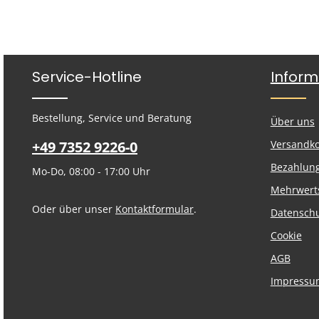
Produkt Anzahl: Gib den gewünschte
leichteres Arbeiten.
Stk
Service-Hotline
Inform
Bestellung, Service und Beratung
Über uns
+49 7352 9226-0
Versandk
Bezahlun
Mo-Do, 08:00 - 17:00 Uhr
Mehrwert
Oder über unser
Kontaktformular
.
Datensch
Cookie
AGB
Impressu