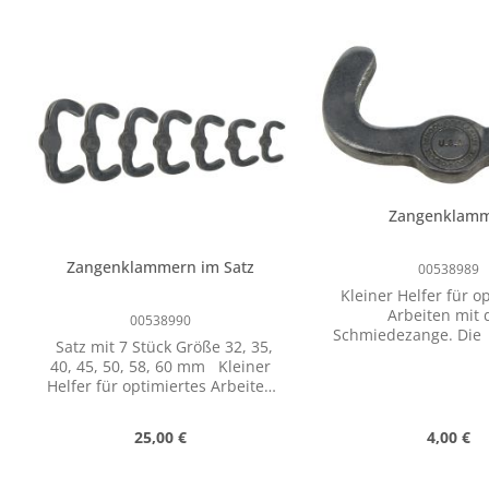
Zangenklam
Zangenklammern im Satz
00538989
Kleiner Helfer für o
Arbeiten mit 
00538990
Schmiedezange. Die
Satz mit 7 Stück Größe 32, 35,
Fixieren der Schen
40, 45, 50, 58, 60 mm Kleiner
einfacheres halt
Helfer für optimiertes Arbeiten
Werkstücks und 
mit der Schmiedezange. Die
leichteres Arbe
Zangenklammer dient zum
Regulärer Preis:
Reguläre
25,00 €
4,00 €
Fixieren der Schenkel für
einfacheres halten des
Werkstücks und dadurch