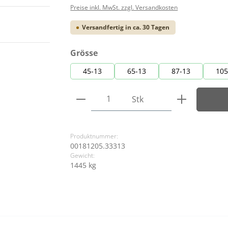
Preise inkl. MwSt. zzgl. Versandkosten
Versandfertig in ca. 30 Tagen
auswählen
Grösse
45-13
65-13
87-13
105
Produkt Anzahl: Gib den ge
Stk
Produktnummer:
00181205.33313
Gewicht:
1445 kg