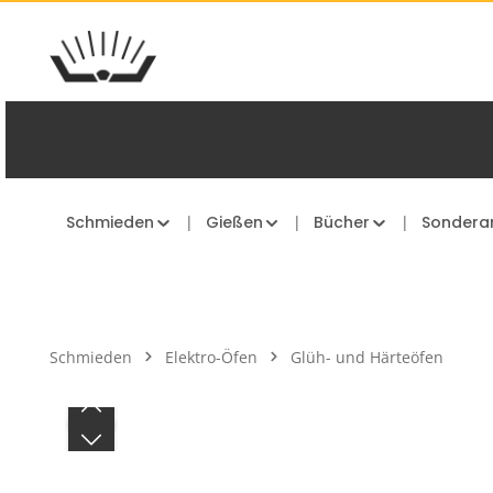
Zum Hauptinhalt springen
Zur Hauptnavigation springen
Schmieden
Gießen
Bücher
Sondera
Schmieden
Elektro-Öfen
Glüh- und Härteöfen
Bildergalerie überspringen