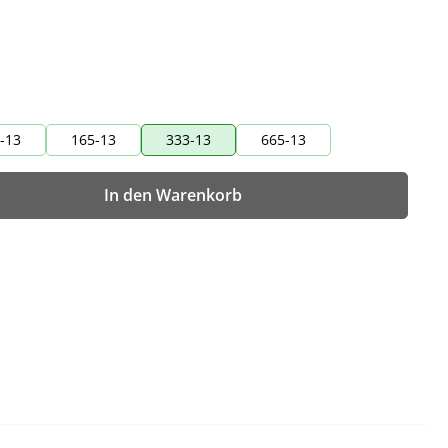
-13
165-13
333-13
665-13
wünschten Wert ein oder benutze die Sch
In den Warenkorb