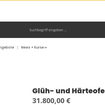
ngebote
News + Kurse
Glüh- und Härteofe
Regulärer Preis:
31.800,00 €