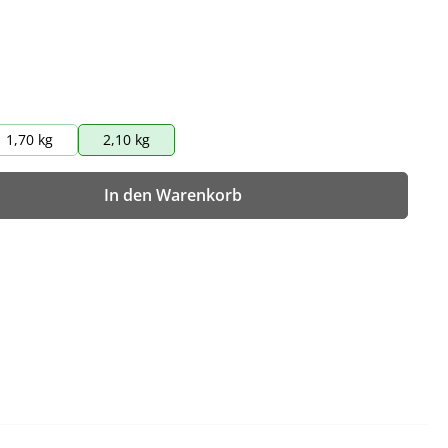
1,70 kg
2,10 kg
wünschten Wert ein oder benutze die Sch
In den Warenkorb