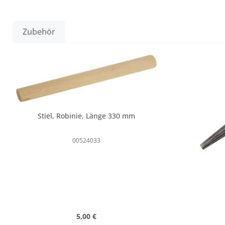
Zubehör
Produktgalerie überspringen
Stiel, Robinie, Länge 330 mm
00524033
Regulärer Preis:
5,00 €