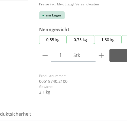
Preise inkl. MwSt. zzgl. Versandkosten
am Lager
auswählen
Nenngewicht
0,55 kg
0,75 kg
1,30 kg
Produkt Anzahl: Gib den ge
Stk
Produktnummer:
00518740.2100
Gewicht:
2.1 kg
duktsicherheit