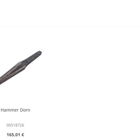
Hammer Dorn
00518726
Regulärer Preis:
165,01 €