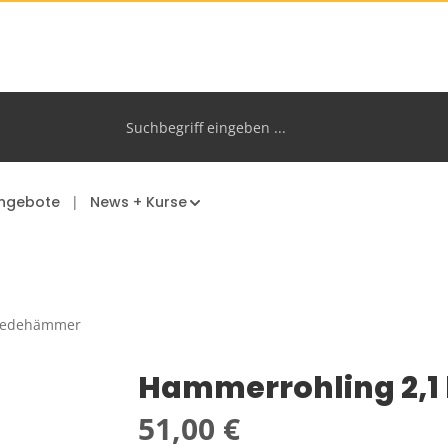
ngebote
News + Kurse
iedehämmer
Hammerrohling 2,1
Regulärer Preis:
51,00 €