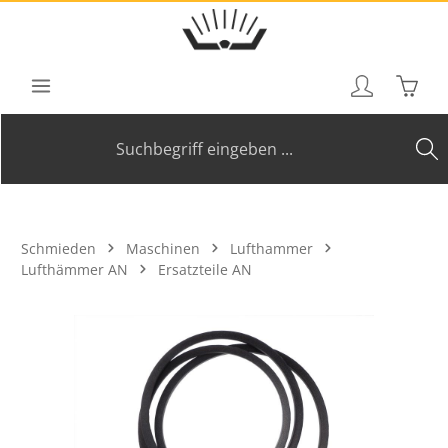
Zum Hauptinhalt springen
Waren
Schmieden
Maschinen
Lufthammer
Lufthämmer AN
Ersatzteile AN
Bildergalerie überspringen