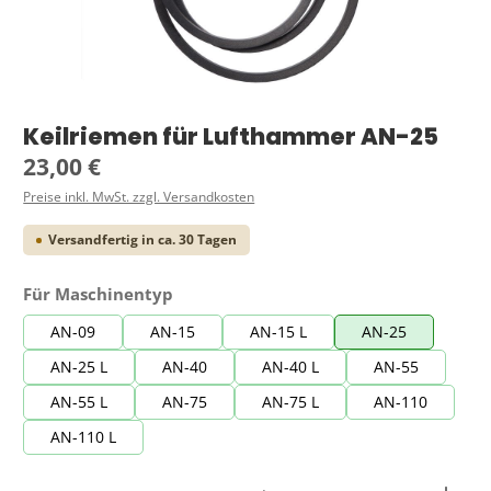
Keilriemen für Lufthammer AN-25
Regulärer Preis:
23,00 €
Preise inkl. MwSt. zzgl. Versandkosten
Versandfertig in ca. 30 Tagen
auswählen
Für Maschinentyp
AN-09
AN-15
AN-15 L
AN-25
AN-25 L
AN-40
AN-40 L
AN-55
AN-55 L
AN-75
AN-75 L
AN-110
AN-110 L
Produkt Anzahl: Gib den gewünschten Wert ein ode